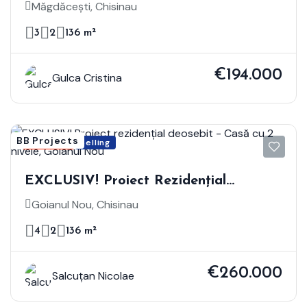
- Măgdăcești
Măgdăcești, Chisinau
3
2
136 m²
€194.000
Gulca Cristina
BB Projects
Featured
Selling
EXCLUSIV! Proiect Rezidențial
Deosebit - Casă Cu 2 Nivele, Goianul
Goianul Nou, Chisinau
Nou
4
2
136 m²
€260.000
Salcuțan Nicolae