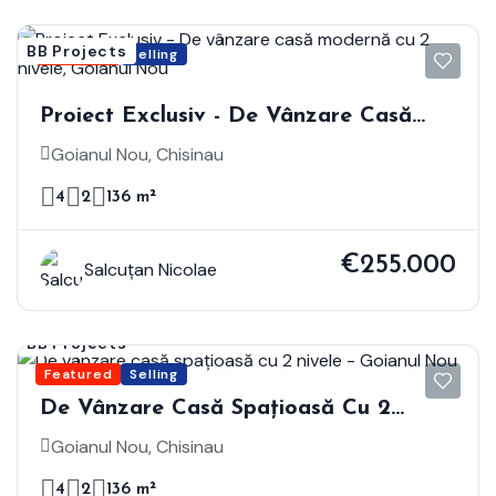
BB Projects
Featured
Selling
Proiect Exclusiv - De Vânzare Casă
Modernă Cu 2 Nivele, Goianul Nou
Goianul Nou, Chisinau
4
2
136 m²
€255.000
Salcuțan Nicolae
BB Projects
Featured
Selling
De Vânzare Casă Spațioasă Cu 2
Nivele - Goianul Nou
Goianul Nou, Chisinau
4
2
136 m²