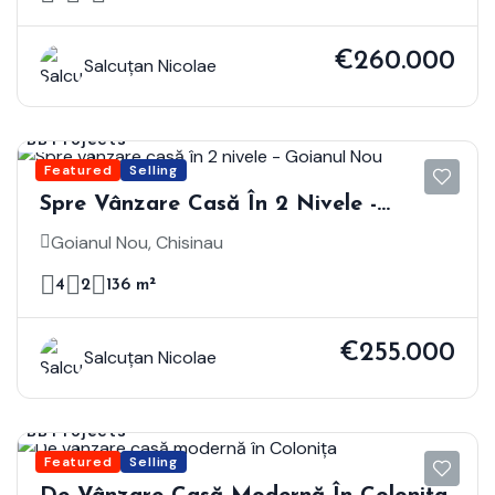
€260.000
Salcuțan Nicolae
BB Projects
Featured
Selling
Spre Vânzare Casă În 2 Nivele -
Goianul Nou
Goianul Nou, Chisinau
4
2
136 m²
€255.000
Salcuțan Nicolae
BB Projects
Featured
Selling