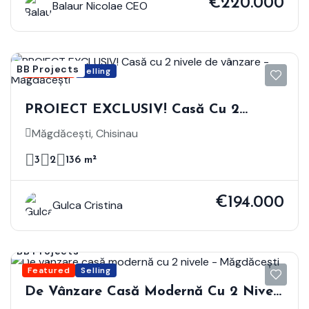
€220.000
Balaur Nicolae CEO
BB Projects
Featured
Selling
PROIECT EXCLUSIV! Casă Cu 2
Nivele De Vânzare - Măgdăcești
Măgdăcești, Chisinau
3
2
136 m²
€194.000
Gulca Cristina
BB Projects
Featured
Selling
De Vânzare Casă Modernă Cu 2 Nivele