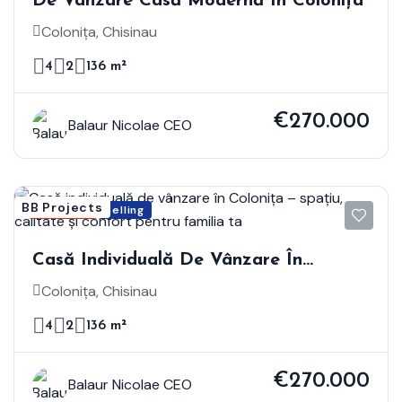
De Vânzare Casă Modernă În Colonița
Colonița, Chisinau
4
2
136 m²
€270.000
Balaur Nicolae CEO
BB Projects
Featured
Selling
Casă Individuală De Vânzare În
Colonița – Spațiu, Calitate Și Confort
Colonița, Chisinau
Pentru Familia Ta
4
2
136 m²
€270.000
Balaur Nicolae CEO