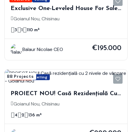
Exclusive One-Leveled House For Sale
– Goianul Nou
Goianul Nou, Chisinau
3
1
110 m²
€195.000
Balaur Nicolae CEO
BB Projects
Featured
Selling
PROIECT NOU! Casă Rezidențială Cu
2 Nivele De Vânzare - Goianul Nou
Goianul Nou, Chisinau
4
2
136 m²