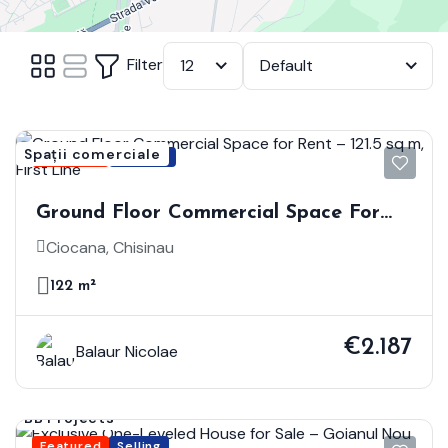
Filter
12
Default
Spații comerciale
Featured
Renting
Ground Floor Commercial Space For
Rent – 121.5 Sq M, First Line
Ciocana, Chisinau
122 m²
€2.187
Balaur Nicolae
BB Projects
Featured
Selling