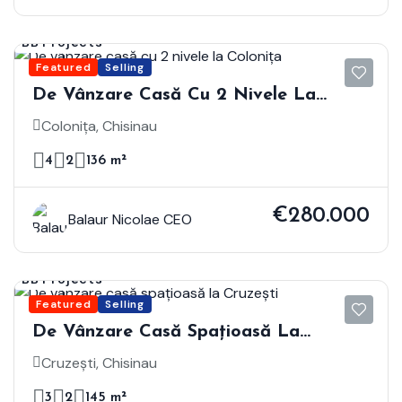
BB Projects
Featured
Selling
De Vânzare Casă Cu 2 Nivele La
Colonița
Colonița, Chisinau
4
2
136 m²
€280.000
Balaur Nicolae CEO
BB Projects
Featured
Selling
De Vânzare Casă Spațioasă La
Cruzești
Cruzești, Chisinau
3
2
145 m²