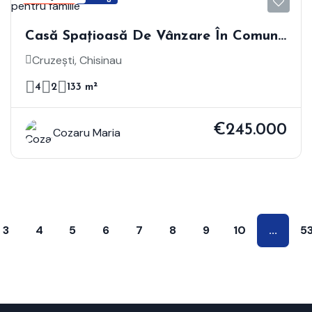
Casă Spațioasă De Vânzare În Comuna
Cruzești, Ideală Pentru Familie
Cruzești, Chisinau
4
2
133 m²
€245.000
Cozaru Maria
3
4
5
6
7
8
9
10
...
5